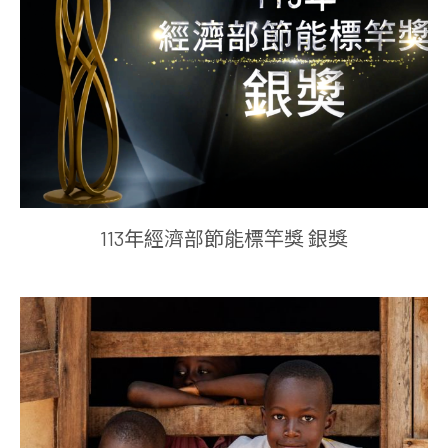
113年經濟部節能標竿獎 銀獎