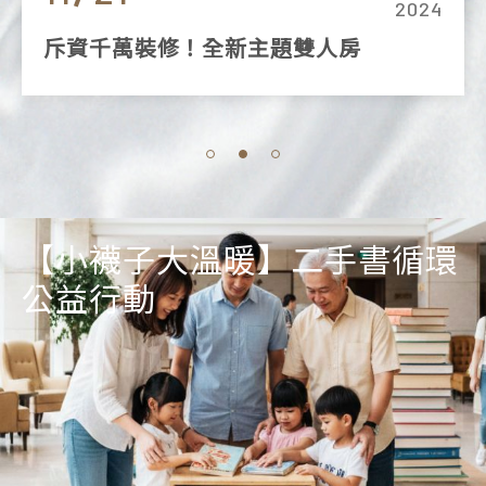
2024
斥資千萬裝修！全新主題雙人房
【小襪子大溫暖】二手書循環
舊鞋救命公益活動
華園飯店草衙館 認證環保旅
響應Earth Hour 關燈一小時
入選商周2025【全齡企業100
113年經濟部節能標竿獎 銀獎
華園集團人才培育
公益行動
店
強】