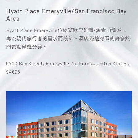
Hyatt Place Emeryville/San Francisco Bay
SpringHill Suites San Jose Fremont
Holiday Inn Express Walnut Creek
華園大飯店 草衙館
Area
SpringHill Suites San Jose Fremont位於硅谷中心，作
Holiday Inn Express Walnut Creek位於加州I-680高速公
親子旅遊概念結合 SKM Park outlet 大型購物中心及日
Hyatt Place Emeryville位於艾默里維爾/舊金山灣區，
為通往聖荷西、帕羅奧圖和舊金山的門戶，全新全套房
路旁，靠近諸如Diablo山公園等景點，提供每日免費的
本鈴鹿賽道樂園，打造具有高雄在地特色的交通主題房
專為現代旅行者的需求而設計。酒店距離灣區的許多熱
酒店融合了設計和功能，提供了您在入住期間所需的現
豐盛熱早餐自助餐和3英里半徑內的免費接送服務。酒
型設計，機場、港灣、捷運、賽車親子主題套房全館共
門景點僅幾分鐘。
代設施。我們靠近特斯拉、藍穀科技和達爾塔等公司。
店內設有健身中心，酒店附近的當地景點包括林賽野生
計 96 間客房，結合住宿、購物、玩樂、餐飲完整旅遊
寬敞的套房和充滿活力的大堂提供了靈活的空間，非常
動物博物館和WaterWorld USA水上樂園，距離僅數分
行程。
5700 Bay Street, Emeryville, California, United States,
適合工作、會議或放鬆。通過免費的Wi-Fi、舒適的游
鐘。同時，舊金山市中心也位於可駕駛的距離內。
94608
泳池和健身中心，讓旅行充滿輕鬆。我們的市場全天候
開放，提供小吃和日常用品。
Holiday Inn Express Walnut Creek
2730 North Main Street, Walnut Creek, CA, 94597, US
SpringHill Suites San Jose Fremont
46333 Fremont Boulevard, Fremont, California, USA,
94538
+1 510-929-3100