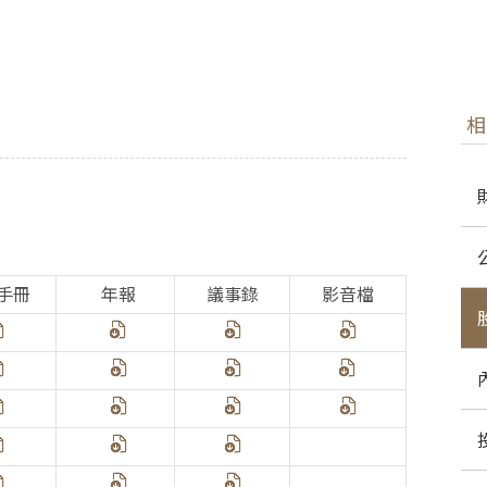
相
手冊
年報
議事錄
影音檔